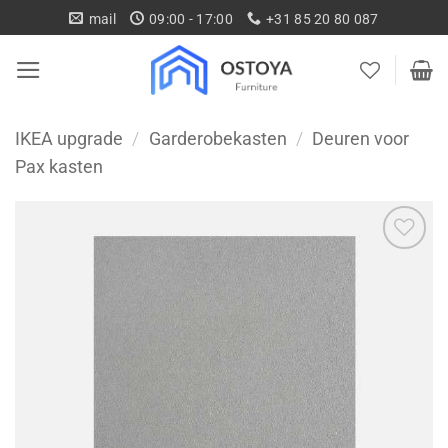
Ga
mail
09:00 - 17:00
+31 85 20 80 087
naar
inhoud
IKEA upgrade
/
Garderobekasten
/
Deuren voor
Pax kasten
Toevoegen
aan
wenslijst