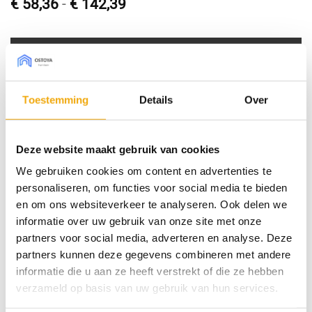
Prijsklasse:
€
58,36
-
€
142,39
€ 58,36
tot
€ 142,39
Bestel sample € 5,- (borg)
Toestemming
Details
Over
Type front
Deze website maakt gebruik van cookies
Afmeting Pax (bxh)
We gebruiken cookies om content en advertenties te
personaliseren, om functies voor social media te bieden
Draairichting
en om ons websiteverkeer te analyseren. Ook delen we
informatie over uw gebruik van onze site met onze
Concreta landscape, Deur voor Pax aantal
partners voor social media, adverteren en analyse. Deze
partners kunnen deze gegevens combineren met andere
Toevoegen aan winkelwagen
informatie die u aan ze heeft verstrekt of die ze hebben
verzameld op basis van uw gebruik van hun services.
SKU:
N/B