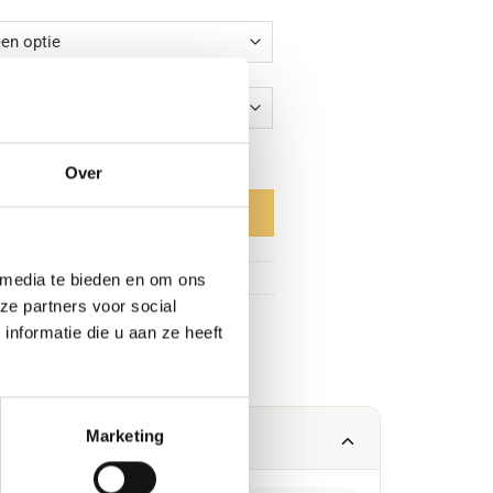
tod aantal
Over
aan winkelwagen
 media te bieden en om ons
ze partners voor social
en
,
Keukens
,
Modern
nformatie die u aan ze heeft
Marketing