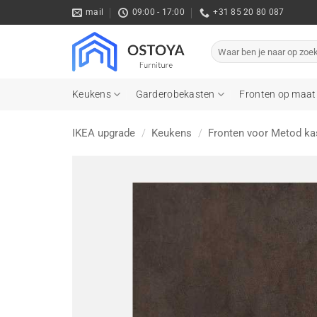
Ga
mail
09:00 - 17:00
+31 85 20 80 087
naar
inhoud
Zoeken
naar:
Keukens
Garderobekasten
Fronten op maat
IKEA upgrade
/
Keukens
/
Fronten voor Metod ka