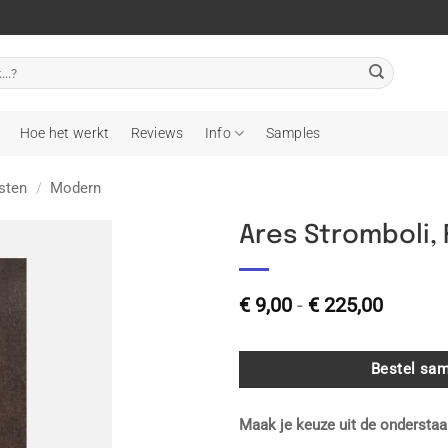
Hoe het werkt
Reviews
Info
Samples
sten
/
Modern
Ares Stromboli,
Toevoegen
Prijskl
aan
€
9,00
-
€
225,00
wenslijst
€ 9,00
tot
€ 225,0
Bestel sam
Maak je keuze uit de onderstaa