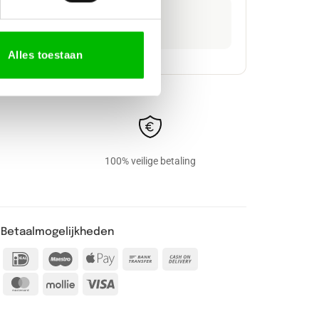
PRIJSGROEP
Prijsgroep 2
Alles toestaan
100% veilige betaling
Betaalmogelijkheden
IDeal
Maestro
Apple
Bank
Cash
Pay
Transfer
On
MasterCard
Mollie
Visa
Delivery