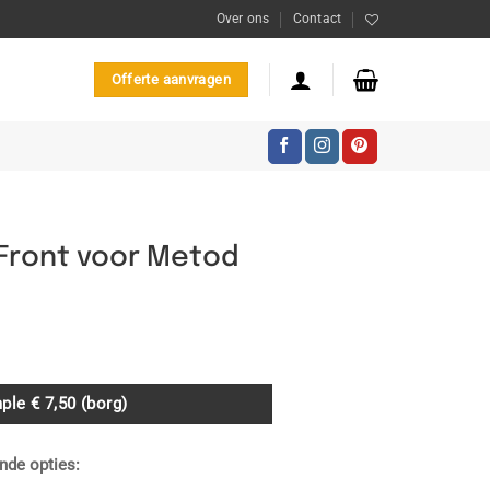
Over ons
Contact
Offerte aanvragen
 Front voor Metod
asse:
0
ple € 7,50 (borg)
nde opties: