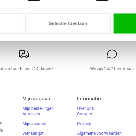
NG
VERKRIJGBARE DIKTE
LEVERTIJD
or
18 mm
4 tot 6 weken
Selectie toestaan
atis retour binnen 14 dagen*
We zijn 24/7 bereikbaar
Mijn account
Informatie
Mijn bestellingen
Over ons
Adressen
Contact
je
Mijn account
Privacy
le
Wensenlijst
Algemene voorwaarden