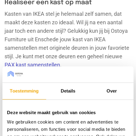
Realiseer een kast op maat
Kasten van IKEA stel je helemaal zelf samen, dat
maakt deze kasten zo ideaal. Wil jij na een aantal
jaar toch een andere stijl? Gelukkig kun jij bij Ostoya
Furniture uit Enschede jouw kast van IKEA
samenstellen met originele deuren in jouw favoriete
stijl. Je kunt met onze deuren een geheel nieuwe
PAX kast samenstellen
.
Toestemming
Details
Over
Neem contact met mij op
Laat je gegevens achter en we nemen
Deze website maakt gebruik van cookies
razendsnel contact met je op:
We gebruiken cookies om content en advertenties te
personaliseren, om functies voor social media te bieden
Naam
*