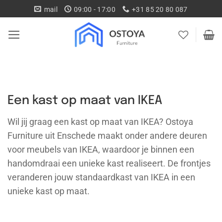
Ga
mail
09:00 - 17:00
+31 85 20 80 087
naar
inhoud
Een kast op maat van IKEA
Wil jij graag een kast op maat van IKEA? Ostoya
Furniture uit Enschede maakt onder andere deuren
voor meubels van IKEA, waardoor je binnen een
handomdraai een unieke kast realiseert. De frontjes
veranderen jouw standaardkast van IKEA in een
unieke kast op maat.