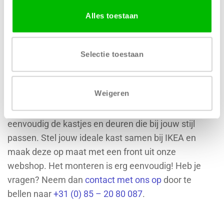
Alles toestaan
Selectie toestaan
Bestel gemakkelijk online
Weigeren
Zoek jij
PAX kastdeuren
? Of je nu al een kast hebt of
er nog een wilt gaan kopen, bij ons bestel jij
eenvoudig de kastjes en deuren die bij jouw stijl
passen. Stel jouw ideale kast samen bij IKEA en
maak deze op maat met een front uit onze
webshop. Het monteren is erg eenvoudig! Heb je
vragen? Neem dan
contact met ons op
door te
bellen naar
+31 (0) 85 – 20 80 087
.