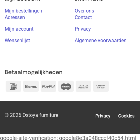
Mijn bestellingen
Over ons
Adressen
Contact
Mijn account
Privacy
Wensenlijst
Algemene voorwaarden
Betaalmogelijkheden
IDeal
Klarna
PayPal
Maestro
Cash
Cash
On
on
Delivery
Pickup
© 2026 Ostoya furniture
Privacy
Cookies
google-site-verification: google8e3a048cccf40c54.html