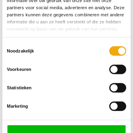
informatie over uw gebruik van onze site met onze
partners voor social media, adverteren en analyse. Deze
partners kunnen deze gegevens combineren met andere
informatie die u aan ze heeft verstrekt of die ze hebben
We zijn 24/7 bereikbaar
100% veilige betaling
verzameld op basis van uw gebruik van hun services.
Toestemmingsselectie
Noodzakelijk
Over Ostoya
Ostoya laat haar producten naadloos aansluiten op de
Voorkeuren
kwaliteit van IKEA. Door de combinatie van kasten van
IKEA en onze fronten, handgrepen en werkbladen, weet je
Statistieken
zeker dat je kunt vertrouwen op een duurzame én stijlvolle
keuken of kast. Voor in elk huis.
Marketing
Mijn account
Informatie
Mijn bestellingen
Over ons