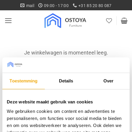
Ga
mail
09:00 - 17:00
+31 85 20 80 087
naar
inhoud
Je winkelwagen is momenteel leeg.
Terug naar winkel
Toestemming
Details
Over
Deze website maakt gebruik van cookies
We gebruiken cookies om content en advertenties te
Gratis levering vanaf € 750,-
Gratis retour binnen 14
personaliseren, om functies voor social media te bieden
dagen*
en om ons websiteverkeer te analyseren. Ook delen we